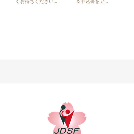
くお待ちください...
＆申込書をア...