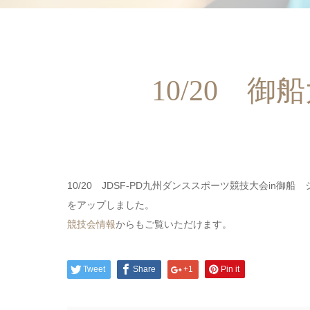
10/20 
10/20 JDSF-PD九州ダンススポーツ競技大会in御船
をアップしました。
競技会情報
からもご覧いただけます。
Tweet
Share
+1
Pin it