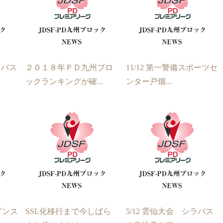
ラバス
２０１８年ＰＤ九州ブロ
11/12 第一警備スポーツセ
ックランキングが確...
ンター戸畑...
州ダンス
SSL化移行まで今しばら
5/12 雲仙大会 シラバス