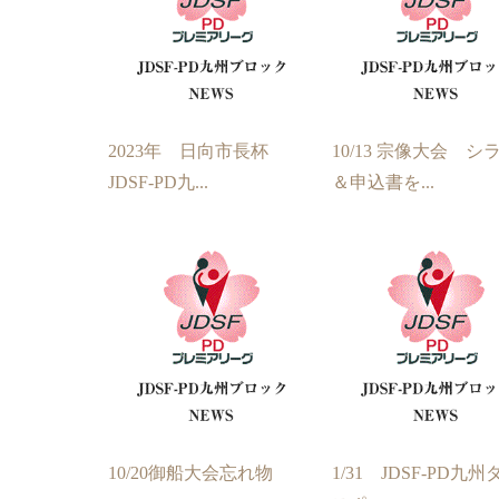
2023年 日向市長杯
10/13 宗像大会 シ
JDSF-PD九...
＆申込書を...
10/20御船大会忘れ物
1/31 JDSF-PD九