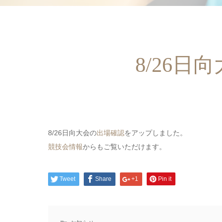
8/26
8/26日向大会の
出場確認
をアップしました。
競技会情報
からもご覧いただけます。
Tweet
Share
+1
Pin it