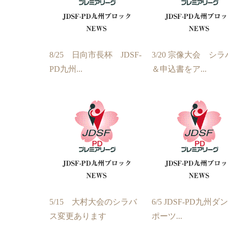
8/25 日向市長杯 JDSF-
3/20 宗像大会 シ
PD九州...
＆申込書をア...
5/15 大村大会のシラバ
6/5 JDSF-PD九州
ス変更あります
ポーツ...