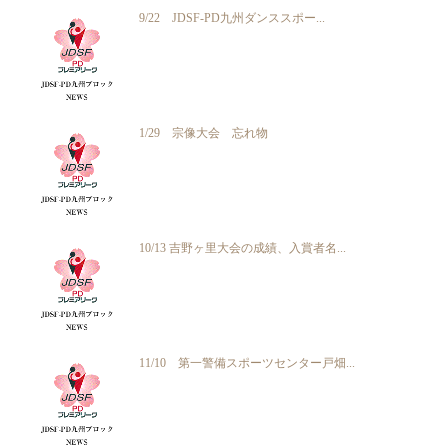
9/22 JDSF-PD九州ダンススポー...
1/29 宗像大会 忘れ物
10/13 吉野ヶ里大会の成績、入賞者名...
11/10 第一警備スポーツセンター戸畑...