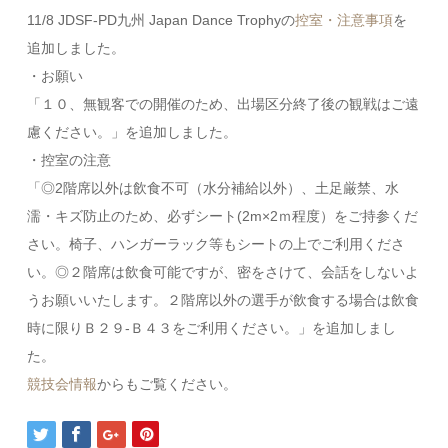
11/8 JDSF-PD九州 Japan Dance Trophyの
控室・注意事項
を
追加しました。
・お願い
「１０、無観客での開催のため、出場区分終了後の観戦はご遠
慮ください。」を追加しました。
・控室の注意
「◎2階席以外は飲食不可（水分補給以外）、土足厳禁、水
濡・キズ防止のため、必ずシート(2m×2ｍ程度）をご持参くだ
さい。椅子、ハンガーラック等もシートの上でご利用くださ
い。◎２階席は飲食可能ですが、密をさけて、会話をしないよ
うお願いいたします。２階席以外の選手が飲食する場合は飲食
時に限りＢ２９-Ｂ４３をご利用ください。」を追加しまし
た。
競技会情報
からもご覧ください。