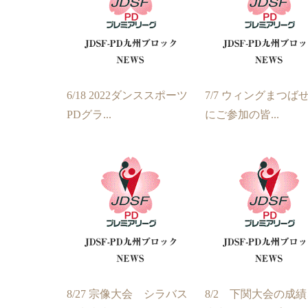
6/18 2022ダンススポーツ
7/7 ウィングまつば
PDグラ...
にご参加の皆...
8/27 宗像大会 シラバス
8/2 下関大会の成