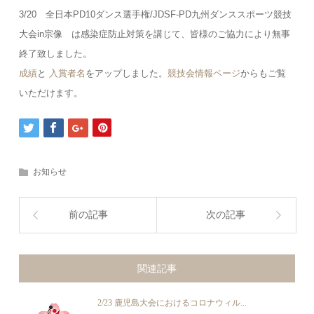
3/20 全日本PD10ダンス選手権/JDSF-PD九州ダンススポーツ競技
大会in宗像 は感染症防止対策を講じて、皆様のご協力により無事
終了致しました。
成績
と
入賞者名
をアップしました。
競技会情報ページ
からもご覧
いただけます。
お知らせ
前の記事
次の記事
関連記事
2/23 鹿児島大会におけるコロナウィル...