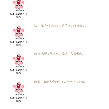
5/2 PD九州ブロック選手権の種目数を...
10/15 吉野ヶ里大会の成績、入賞者名...
10/20 御船大会のタイムテーブルを修...