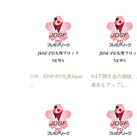
11/8 JDSF-PD九州Japan
8/4下関大会の成績
...
者名をアップし...