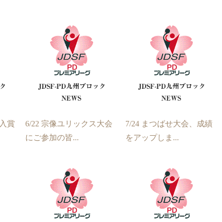
、入賞
6/22 宗像ユリックス大会
7/24 まつばせ大会、成績
にご参加の皆...
をアップしま...