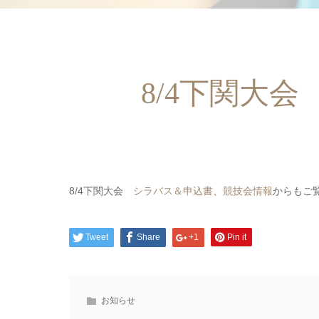
8/4下関大
8/4下関大会
シラバス＆申込書
、
競技会情報
からもご
Tweet
Share
+1
Pin it
お知らせ