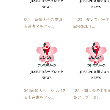
8/24 宗像大会の成績、
11/23 ダンスパー
入賞者名をアッ...
in宗像ユリ...
6/16宗像大会 シラバス
12/1下関大会の出場
＆申込書をアッ...
をアップしまし...