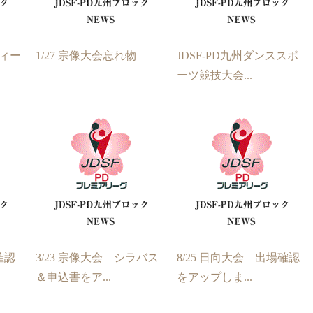
ティー
1/27 宗像大会忘れ物
JDSF-PD九州ダンススポ
ーツ競技大会...
確認
3/23 宗像大会 シラバス
8/25 日向大会 出場確認
＆申込書をア...
をアップしま...