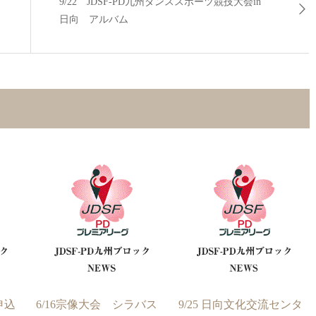
9/22 JDSF-PD九州ダンススポーツ競技大会in
日向 アルバム
申込
6/16宗像大会 シラバス
9/25 日向文化交流センタ