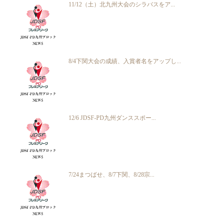
11/12（土）北九州大会のシラバスをア...
8/4下関大会の成績、入賞者名をアップし...
12/6 JDSF-PD九州ダンススポー...
7/24まつばせ、8/7下関、8/28宗...