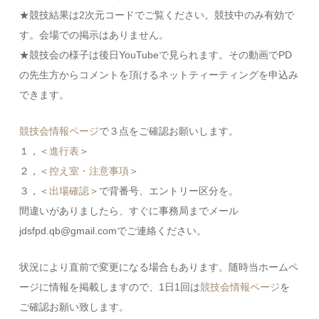
★競技結果は2次元コードでご覧ください。競技中のみ有効で
す。会場での掲示はありません。
★競技会の様子は後日YouTubeで見られます。その動画でPD
の先生方からコメントを頂けるネットティーティングを申込み
できます。
競技会情報ページ
で３点をご確認お願いします。
１，＜
進行表
＞
２，＜
控え室・注意事項
＞
３，＜
出場確認
＞で背番号、エントリー区分を。
間違いがありましたら、すぐに事務局までメール
jdsfpd.qb@gmail.comでご連絡ください。
状況により直前で変更になる場合もあります。随時当ホームペ
ージに情報を掲載しますので、1日1回は
競技会情報ページ
を
ご確認お願い致します。