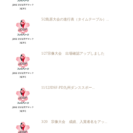
5/2島原大会の進行表（タイムテーブル）...
1/27宗像大会 出場確認アップしました
11/12JDSF-PD九州ダンススポー...
3/20 宗像大会 成績、入賞者名をアッ...