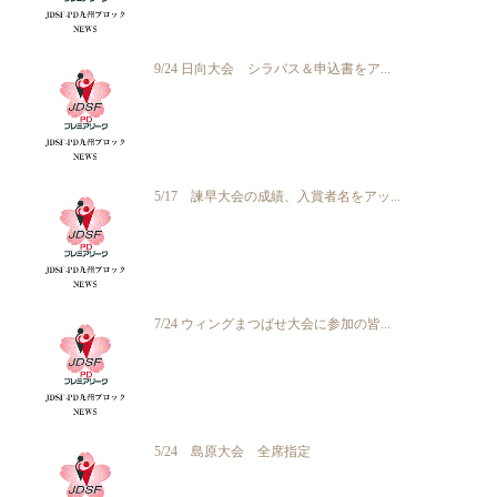
9/24 日向大会 シラバス＆申込書をア...
5/17 諫早大会の成績、入賞者名をアッ...
7/24 ウィングまつばせ大会に参加の皆...
5/24 島原大会 全席指定