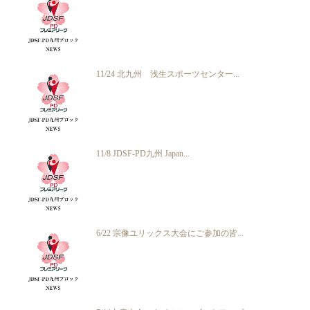
11/24 北九州 浅生スポーツセンター...
11/8 JDSF-PD九州 Japan...
6/22 宗像ユリックス大会にご参加の皆...