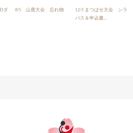
PDダ
8/5 山鹿大会 忘れ物
12/3 まつばせ大会 シラ
バス＆申込書...