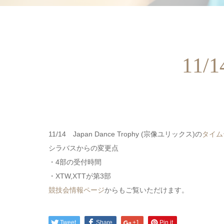
11
11/14 Japan Dance Trophy (宗像ユリックス)の
タイム
シラバスからの変更点
・4部の受付時間
・XTW,XTTが第3部
競技会情報ページ
からもご覧いただけます。
Tweet
Share
+1
Pin it