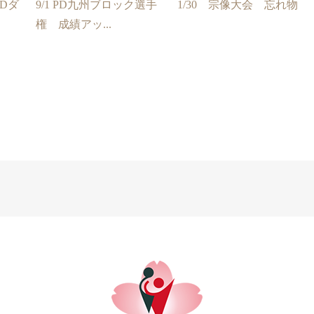
PDダ
9/1 PD九州ブロック選手
1/30 宗像大会 忘れ物
権 成績アッ...