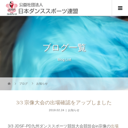
ブログ一覧
Blog List
ブログ
お知らせ
3/3 宗像大会の出場確認をアップしました
2019.02.24
お知らせ
3/3 JDSF-PD九州ダンススポーツ競技大会競技会in宗像の
出場