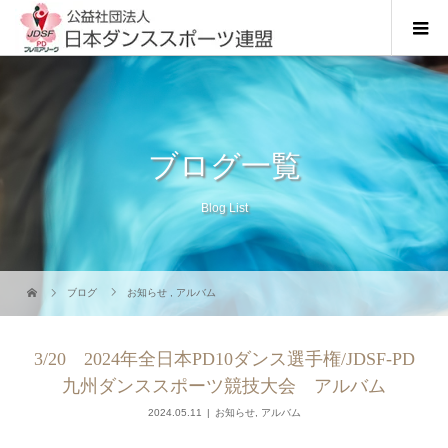
ブログ一覧
Blog List
ブログ
お知らせ
,
アルバム
3/20 2024年全日本PD10ダンス選手権/JDSF-PD
九州ダンススポーツ競技大会 アルバム
2024.05.11
お知らせ
,
アルバム